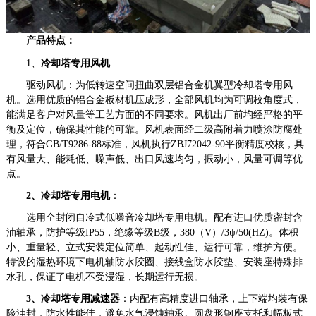
产品特点：
1
、
冷却塔专用风机
驱动风机：为低转速空间扭曲双层铝合金机翼型冷却塔专用风
机。选用优质的铝合金板材机压成形，全部风机均为可调校角度式，
能满足客户对风量等工艺方面的不同要求。风机出厂前均经严格的平
衡及定位，确保其性能的可靠。风机表面经二级高附着力喷涂防腐处
理，符合
GB/T9286-88
标准，风机执行
ZBJ72042-90
平衡精度校核，具
有风量大、能耗低、噪声低、出口风速均匀，振动小，风量可调等优
点。
2
、冷却塔专用
电机
：
选用全封闭自冷式低噪音冷却塔专用电机。配有进口优质密封含
油轴承，防护等级
IP55
，绝缘等级
B
级，
380
（
V
）
/3
ψ
/50(HZ)
。体积
小、重量轻、立式安装定位简单、起动性佳、运行可靠，维护方便。
特设的湿热环境下电机轴防水胶圈、接线盒防水胶垫、安装座特殊排
水孔，保证了电机不受浸湿，长期运行无损。
3
、冷却塔专用
减速器
：内配有高精度进口轴承，上下端均装有保
险油封，防水性能佳，避免水气浸蚀轴承。圆盘形钢座支托和幅板式