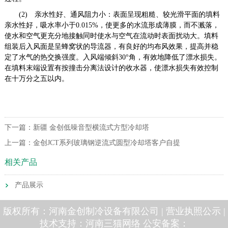
(2)
亲水性好、通风阻力小：
表面呈现粗糙、较光滑平面的填料
亲水性好，吸水率小于
0.015%
，使更多的水流形成薄膜，而不溅落，
使水和空气更充分地接触同时使水与空气在流动时表面扰动大。填料
组装后入风面是呈蜂窝状的导流器，有良好的均布风效果，提高并稳
定了水气的热交换强度。入风端倾斜
30
°角，有效地降低了漂水损失。
在填料末端设置有按撞击分离法设计的收水器，使漂水损失有效控制
在十万分之五以内。
下一篇：
新疆 金创低噪音型横流式方型冷却塔
上一篇：
金创JCT系列玻璃钢逆流式圆型冷却塔客户自提
相关产品
产品展示
版权所有：河南金创制冷设备有限公司 |
营业执照公示
|
技术支持：
河南三猫网络
公安备案：