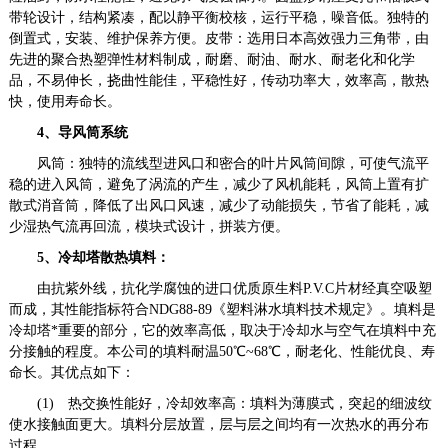
带轮设计，结构紧凑，配以静平衡校核，运行平稳，噪音低。独特的
倒置式，安装、维护保养方便。
皮带：选用日本高效强力三角带，由
先进的聚合热塑弹性材料制成，耐磨、耐油、耐水、耐老化和化学
品，不易伸长，挠曲性能佳，平稳性好，传动功率大，效率高，散热
快，使用寿命长。
4
、
导风
筒
系统
风筒：独特的流线型进风口和密合的叶片风筒间隙，可使气流平
稳的进入风筒，避免了涡流的产生，减少了风机能耗，风筒上置有扩
散式消音筒，降低了出风口风速，减少了动能损失，节省了能耗，减
少湿热气流再回流，模块式设计，拼装方便。
5
、冷却塔
散热填料
：
由抗紫外线，抗化学腐蚀的进口优质原生料
P.V.C
片材经真空吸塑
而成，其性能指标符合
NDG88-89
《塑料淋水填料技术规定》。填料是
冷却塔*重要的部分，它的效率高低，取决于冷却水与空气在填料中充
分接触的程度。本公司的填料耐温
50
℃
~68
℃，耐老化、性能优良、寿
命长。其优点如下：
(1)
热交换性能好，冷却效率高：
填料为薄膜式，突起的细波纹
使水接触面更大。填料分层放置，层与层之间均有一次热水的再分布
过程。